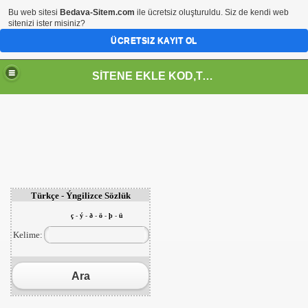
Bu web sitesi
Bedava-Sitem.com
ile ücretsiz oluşturuldu. Siz de kendi web
sitenizi ister misiniz?
ÜCRETSIZ KAYIT OL
SİTENE EKLE KOD,TASARIM,MENU,ICON,ARAÇ,YAZI
Türkçe - Ýngilizce Sözlük
ç
-
ý
-
ð
-
ö
-
þ
-
ü
Kelime:
Ara