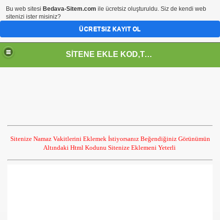
Bu web sitesi
Bedava-Sitem.com
ile ücretsiz oluşturuldu. Siz de kendi web
sitenizi ister misiniz?
ÜCRETSIZ KAYIT OL
SİTENE EKLE KOD,TASARIM,MENU,ICON,ARAÇ,YAZI
Sitenize Namaz Vakitlerini Eklemek İstiyorsanız Beğendiğiniz Görünümün
Altındaki Html Kodunu Sitenize Eklemeni Yeterli