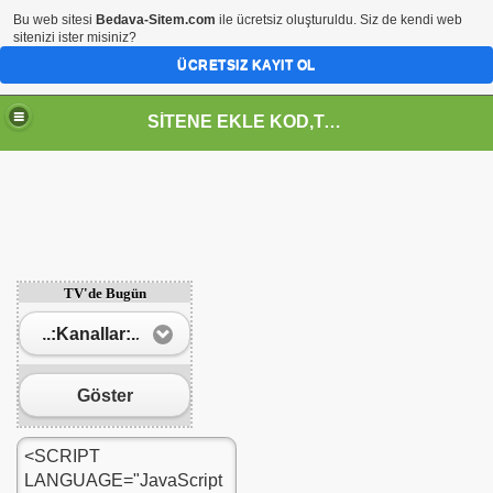
Bu web sitesi
Bedava-Sitem.com
ile ücretsiz oluşturuldu. Siz de kendi web
sitenizi ister misiniz?
ÜCRETSIZ KAYIT OL
SİTENE EKLE KOD,TASARIM,MENU,ICON,ARAÇ,YAZI
TV'de Bugün
..:Kanallar:..
Göster