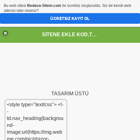
Bu web sitesi
Bedava-Sitem.com
ile ücretsiz oluşturuldu. Siz de kendi web
sitenizi ister misiniz?
ÜCRETSIZ KAYIT OL
SİTENE EKLE KOD,TASARIM,MENU,ICON,ARAÇ,YAZI
TASARIM ÜSTÜ