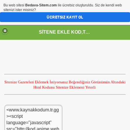
Bu web sitesi
Bedava-Sitem.com
ile ücretsiz oluşturuldu. Siz de kendi web
sitenizi ister misiniz?
ÜCRETSIZ KAYIT OL
SİTENE EKLE KOD,TASARIM,MENU,ICON,ARAÇ,YAZI
Sitenize Gazeteleri Eklemek İstiyorsanız Beğendiğiniz Görünümün Altındaki
Html Kodunu Sitenize Eklemeni Yeterli